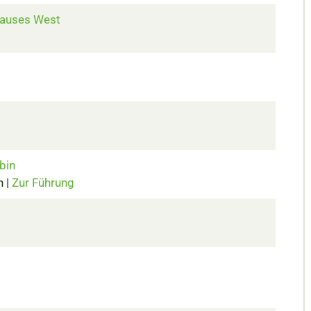
hauses West
bin
n |
Zur Führung